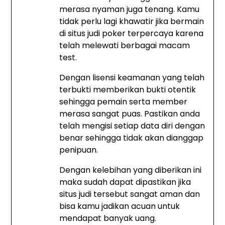
merasa nyaman juga tenang. Kamu
tidak perlu lagi khawatir jika bermain
di situs judi poker terpercaya karena
telah melewati berbagai macam
test.
Dengan lisensi keamanan yang telah
terbukti memberikan bukti otentik
sehingga pemain serta member
merasa sangat puas. Pastikan anda
telah mengisi setiap data diri dengan
benar sehingga tidak akan dianggap
penipuan.
Dengan kelebihan yang diberikan ini
maka sudah dapat dipastikan jika
situs judi tersebut sangat aman dan
bisa kamu jadikan acuan untuk
mendapat banyak uang.