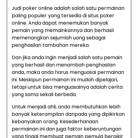
Judi poker online adalah salah satu permainan
paling populer yang tersedia di situs poker
online. Anda dapat menemukan banyak
pemain yang memainkannya dan berhasil
memenangkan sejumlah uang sebagai
penghasilan tambahan mereka.
Dan jika anda ingin menjadi salah satu pemain
yang berhasil dan menambah penghasilan
anda, maka anda harus menguasai permainan
ini. Meskipun permainan ini mudah dipelajari,
tetapi untuk bisa menguasainya adalah cerita
yang sama sekali berbeda.
Untuk menjadi ahli, anda membutuhkan lebih
banyak keterampilan daripada yang dipikirkan
kebanyakan orang. Kesederhanaan
permainan ini dan juga faktor keberuntungan
yang tinggi membuat pemain pemula berpikir