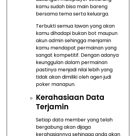
kamu sudah bisa main bareng
bersama tema serta keluarga.
Terbukti semua lawan yang akan
kamu dihadapi bukan bot maupun
akun admin sehingga menjamin
kamu mendapat permainan yang
sangat kompetitif. Dengan adanya
keunggulan dalam permainan
pastinya menjadi nilai lebih yang
tidak akan dimiliki oleh agen judi
poker manapun.
Kerahasiaan Data
Terjamin
Setiap data member yang telah
bergabung akan dijaga
kerahasiannya sehingga anda akan