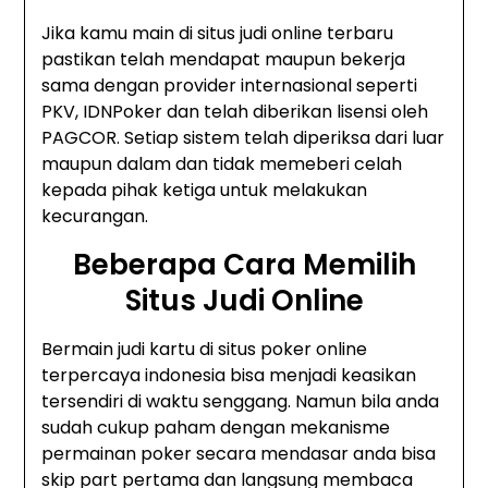
Jika kamu main di situs judi online terbaru
pastikan telah mendapat maupun bekerja
sama dengan provider internasional seperti
PKV, IDNPoker dan telah diberikan lisensi oleh
PAGCOR. Setiap sistem telah diperiksa dari luar
maupun dalam dan tidak memeberi celah
kepada pihak ketiga untuk melakukan
kecurangan.
Beberapa Cara Memilih
Situs Judi Online
Bermain judi kartu di situs poker online
terpercaya indonesia bisa menjadi keasikan
tersendiri di waktu senggang. Namun bila anda
sudah cukup paham dengan mekanisme
permainan poker secara mendasar anda bisa
skip part pertama dan langsung membaca