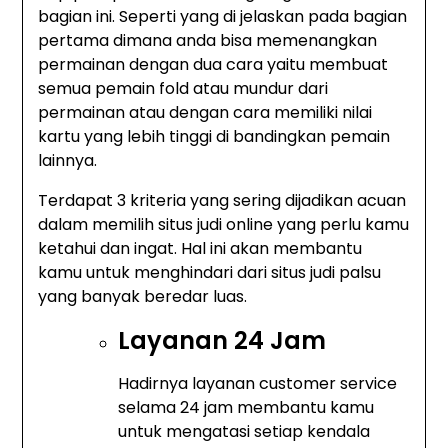
bagian ini. Seperti yang di jelaskan pada bagian
pertama dimana anda bisa memenangkan
permainan dengan dua cara yaitu membuat
semua pemain fold atau mundur dari
permainan atau dengan cara memiliki nilai
kartu yang lebih tinggi di bandingkan pemain
lainnya.
Terdapat 3 kriteria yang sering dijadikan acuan
dalam memilih situs judi online yang perlu kamu
ketahui dan ingat. Hal ini akan membantu
kamu untuk menghindari dari situs judi palsu
yang banyak beredar luas.
Layanan 24 Jam
Hadirnya layanan customer service
selama 24 jam membantu kamu
untuk mengatasi setiap kendala