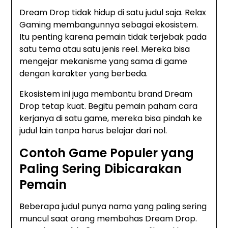
Dream Drop tidak hidup di satu judul saja. Relax
Gaming membangunnya sebagai ekosistem.
Itu penting karena pemain tidak terjebak pada
satu tema atau satu jenis reel. Mereka bisa
mengejar mekanisme yang sama di game
dengan karakter yang berbeda.
Ekosistem ini juga membantu brand Dream
Drop tetap kuat. Begitu pemain paham cara
kerjanya di satu game, mereka bisa pindah ke
judul lain tanpa harus belajar dari nol.
Contoh Game Populer yang
Paling Sering Dibicarakan
Pemain
Beberapa judul punya nama yang paling sering
muncul saat orang membahas Dream Drop.