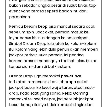
bukan sekadar angka besar di sudut layar, tapi
event yang terasa seperti bagian inti dari
permainan.
Pemicu Dream Drop bisa muncul secara acak
sebelum spin. Saat aktif, pemain masuk ke
layar bonus khusus dengan kolom jackpot.
Simbol Dream Drop lalu jatuh ke kolom-kolom
itu. Kolom yang lebih dulu penuh akan memberi
jackpot terkait. Buat pemain, ini penting
karena proses menangnya terlihat jelas, bukan
terjadi diam-diam di balik sistem.
Dream Drop juga memakai
power bar
.
Indikator ini menunjukkan seberapa dekat
jackpot besar ke level wajib turun, atau must-
drop. Pada saat yang sama, Relax Gaming
memakai re-seed cepat, jadi setelah jackpot
besar kena, nilainya tidak kembali dingin dari