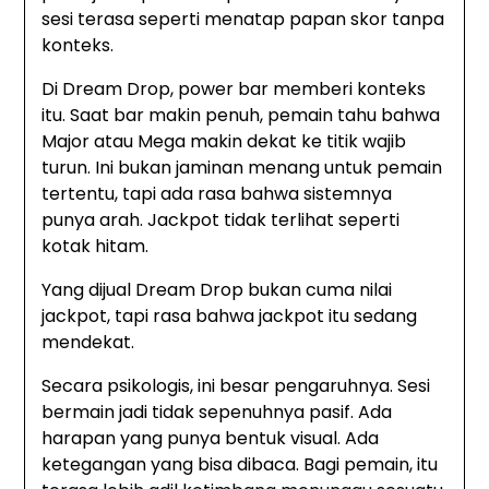
sesi terasa seperti menatap papan skor tanpa
konteks.
Di Dream Drop, power bar memberi konteks
itu. Saat bar makin penuh, pemain tahu bahwa
Major atau Mega makin dekat ke titik wajib
turun. Ini bukan jaminan menang untuk pemain
tertentu, tapi ada rasa bahwa sistemnya
punya arah. Jackpot tidak terlihat seperti
kotak hitam.
Yang dijual Dream Drop bukan cuma nilai
jackpot, tapi rasa bahwa jackpot itu sedang
mendekat.
Secara psikologis, ini besar pengaruhnya. Sesi
bermain jadi tidak sepenuhnya pasif. Ada
harapan yang punya bentuk visual. Ada
ketegangan yang bisa dibaca. Bagi pemain, itu