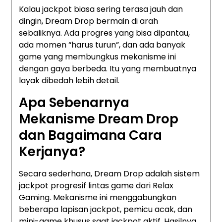
Kalau jackpot biasa sering terasa jauh dan
dingin, Dream Drop bermain di arah
sebaliknya. Ada progres yang bisa dipantau,
ada momen “harus turun”, dan ada banyak
game yang membungkus mekanisme ini
dengan gaya berbeda. Itu yang membuatnya
layak dibedah lebih detail.
Apa Sebenarnya
Mekanisme Dream Drop
dan Bagaimana Cara
Kerjanya?
Secara sederhana, Dream Drop adalah sistem
jackpot progresif lintas game dari Relax
Gaming. Mekanisme ini menggabungkan
beberapa lapisan jackpot, pemicu acak, dan
mini-game khusus saat jackpot aktif. Hasilnya