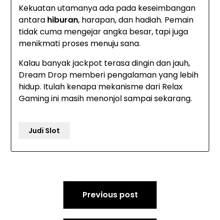
Kekuatan utamanya ada pada keseimbangan
antara
hiburan
, harapan, dan hadiah. Pemain
tidak cuma mengejar angka besar, tapi juga
menikmati proses menuju sana.
Kalau banyak jackpot terasa dingin dan jauh,
Dream Drop memberi pengalaman yang lebih
hidup. Itulah kenapa mekanisme dari Relax
Gaming ini masih menonjol sampai sekarang.
Judi Slot
Navigasi
Previous post
pos