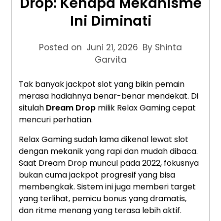
Drop: Kenapa Mekanisme
Ini Diminati
Posted on
Juni 21, 2026
By Shinta
Garvita
Tak banyak jackpot slot yang bikin pemain
merasa hadiahnya benar-benar mendekat. Di
situlah
Dream Drop
milik Relax Gaming cepat
mencuri perhatian.
Relax Gaming sudah lama dikenal lewat slot
dengan mekanik yang rapi dan mudah dibaca.
Saat Dream Drop muncul pada 2022, fokusnya
bukan cuma jackpot progresif yang bisa
membengkak. Sistem ini juga memberi target
yang terlihat, pemicu bonus yang dramatis,
dan ritme menang yang terasa lebih aktif.