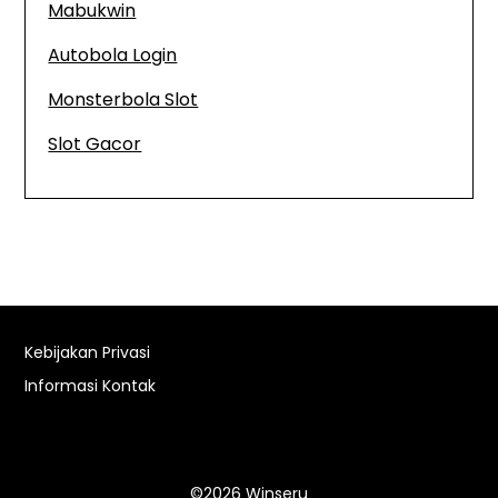
Mabukwin
Autobola Login
Monsterbola Slot
Slot Gacor
Kebijakan Privasi
Informasi Kontak
©2026 Winseru