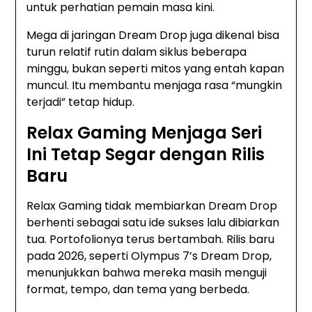
untuk perhatian pemain masa kini.
Mega di jaringan Dream Drop juga dikenal bisa
turun relatif rutin dalam siklus beberapa
minggu, bukan seperti mitos yang entah kapan
muncul. Itu membantu menjaga rasa “mungkin
terjadi” tetap hidup.
Relax Gaming Menjaga Seri
Ini Tetap Segar dengan Rilis
Baru
Relax Gaming tidak membiarkan Dream Drop
berhenti sebagai satu ide sukses lalu dibiarkan
tua. Portofolionya terus bertambah. Rilis baru
pada 2026, seperti Olympus 7’s Dream Drop,
menunjukkan bahwa mereka masih menguji
format, tempo, dan tema yang berbeda.