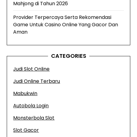
Mahjong di Tahun 2026
Provider Terpercaya Serta Rekomendasi
Game Untuk Casino Online Yang Gacor Dan
Aman
CATEGORIES
Judi Slot Online
Judi Online Terbaru
Mabukwin
Autobola Login
Monsterbola Slot
Slot Gacor