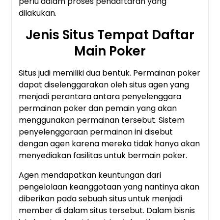
perlu dalam proses pendaftaran yang
dilakukan.
Jenis Situs Tempat Daftar
Main Poker
Situs judi memiliki dua bentuk. Permainan poker
dapat diselenggarakan oleh situs agen yang
menjadi perantara antara penyelenggara
permainan poker dan pemain yang akan
menggunakan permainan tersebut. Sistem
penyelenggaraan permainan ini disebut
dengan agen karena mereka tidak hanya akan
menyediakan fasilitas untuk bermain poker.
Agen mendapatkan keuntungan dari
pengelolaan keanggotaan yang nantinya akan
diberikan pada sebuah situs untuk menjadi
member di dalam situs tersebut. Dalam bisnis