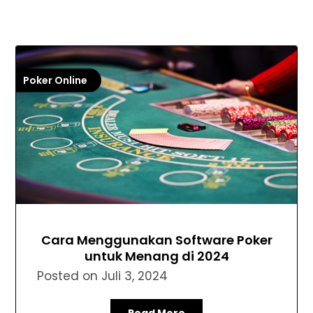
Poker Online
Cara Menggunakan Software Poker
untuk Menang di 2024
Posted on
Juli 3, 2024
Read More