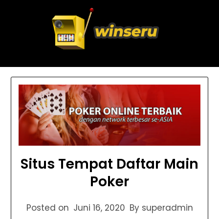
Skip
to
content
Situs Tempat Daftar Main
Poker
Posted on
Juni 16, 2020
By superadmin