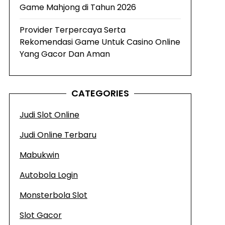
Game Mahjong di Tahun 2026
Provider Terpercaya Serta
Rekomendasi Game Untuk Casino Online
Yang Gacor Dan Aman
CATEGORIES
Judi Slot Online
Judi Online Terbaru
Mabukwin
Autobola Login
Monsterbola Slot
Slot Gacor