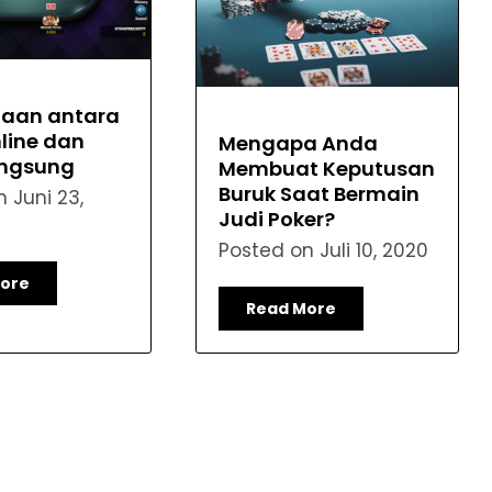
daan antara
line dan
Mengapa Anda
angsung
Membuat Keputusan
Buruk Saat Bermain
on
Juni 23,
Judi Poker?
Posted on
Juli 10, 2020
ore
Read More