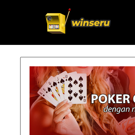
Skip
to
content