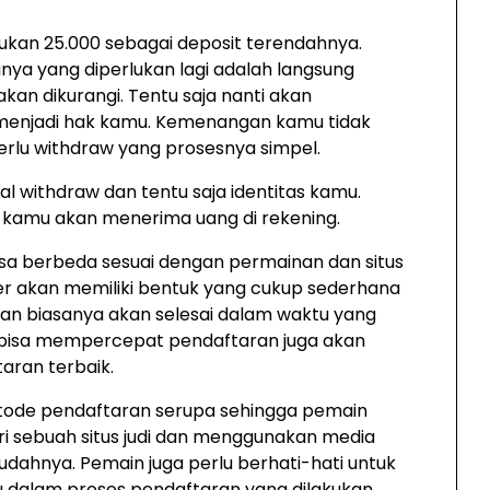
kan 25.000 sebagai deposit terendahnya.
nya yang diperlukan lagi adalah langsung
kan dikurangi. Tentu saja nanti akan
enjadi hak kamu. Kemenangan kamu tidak
perlu withdraw yang prosesnya simpel.
l withdraw dan tentu saja identitas kamu.
it kamu akan menerima uang di rekening.
isa berbeda sesuai dengan permainan dan situs
ker akan memiliki bentuk yang cukup sederhana
an biasanya akan selesai dalam waktu yang
g bisa mempercepat pendaftaran juga akan
ran terbaik.
etode pendaftaran serupa sehingga pemain
i sebuah situs judi dan menggunakan media
dahnya. Pemain juga perlu berhati-hati untuk
u dalam proses pendaftaran yang dilakukan.