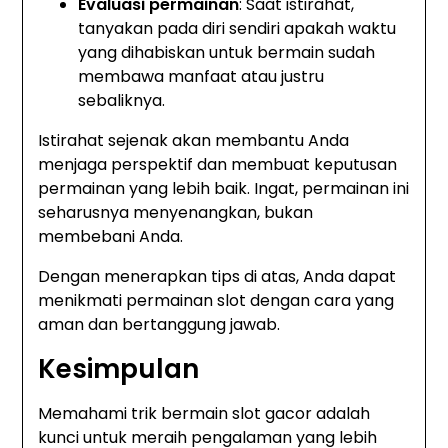
Evaluasi permainan
: Saat istirahat,
tanyakan pada diri sendiri apakah waktu
yang dihabiskan untuk bermain sudah
membawa manfaat atau justru
sebaliknya.
Istirahat sejenak akan membantu Anda
menjaga perspektif dan membuat keputusan
permainan yang lebih baik. Ingat, permainan ini
seharusnya menyenangkan, bukan
membebani Anda.
Dengan menerapkan tips di atas, Anda dapat
menikmati permainan slot dengan cara yang
aman dan bertanggung jawab.
Kesimpulan
Memahami trik bermain slot gacor adalah
kunci untuk meraih pengalaman yang lebih