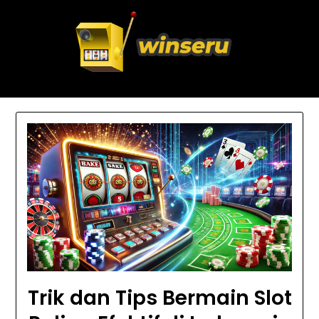
Skip
to
content
Trik dan Tips Bermain Slot