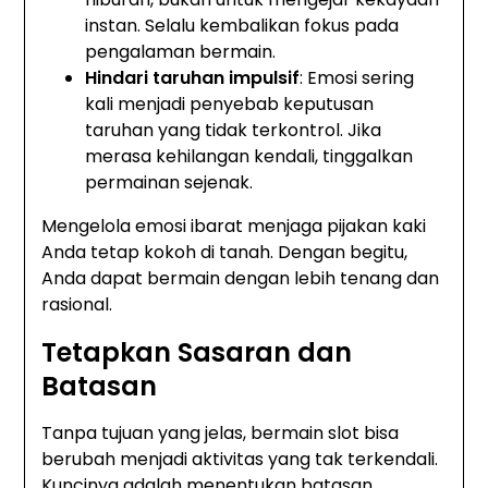
instan. Selalu kembalikan fokus pada
pengalaman bermain.
Hindari taruhan impulsif
: Emosi sering
kali menjadi penyebab keputusan
taruhan yang tidak terkontrol. Jika
merasa kehilangan kendali, tinggalkan
permainan sejenak.
Mengelola emosi ibarat menjaga pijakan kaki
Anda tetap kokoh di tanah. Dengan begitu,
Anda dapat bermain dengan lebih tenang dan
rasional.
Tetapkan Sasaran dan
Batasan
Tanpa tujuan yang jelas, bermain slot bisa
berubah menjadi aktivitas yang tak terkendali.
Kuncinya adalah menentukan batasan