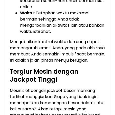
kebutuhan sehari-hari untuk bermain slot
online.
Waktu:
Tetapkan waktu maksimal
bermain sehingga Anda tidak
mengorbankan aktivitas lain atau bahkan
waktu istirahat.
Mengabaikan kontrol waktu dan uang dapat
memengaruhi emosi Anda, yang pada akhirnya
membuat Anda semakin impulsif saat bermain.
Ini adalah jalan pintas menuju kerugian.
Tergiur Mesin dengan
Jackpot Tinggi
Mesin slot dengan jackpot besar memang
terlihat menggiurkan. Siapa yang tidak ingin
mendapatkan kemenangan besar dalam satu
kali putaran?. Akan tetapi, mesin yang