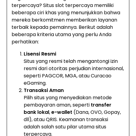
terpercaya? Situs slot terpercaya memiliki
beberapa ciri khas yang menunjukkan bahwa
mereka berkomitmen memberikan layanan
terbaik kepada pemainnya. Berikut adalah
beberapa kriteria utama yang perlu Anda
perhatikan:
Lisensi Resmi
Situs yang resmi telah mengantongi izin
resmi dari otoritas perjudian internasional,
seperti PAGCOR, MGA, atau Curacao
eGaming.
Transaksi Aman
Pilih situs yang menyediakan metode
pembayaran aman, seperti
transfer
bank lokal
,
e-wallet
(Dana, OVO, Gopay,
dll), atau QRIS. Keamanan transaksi
adalah salah satu pilar utama situs
terpercaya.