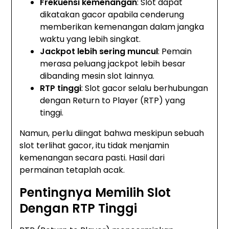
Frekuensi kemenangan
: Slot dapat
dikatakan gacor apabila cenderung
memberikan kemenangan dalam jangka
waktu yang lebih singkat.
Jackpot lebih sering muncul
: Pemain
merasa peluang jackpot lebih besar
dibanding mesin slot lainnya.
RTP tinggi
: Slot gacor selalu berhubungan
dengan Return to Player (RTP) yang
tinggi.
Namun, perlu diingat bahwa meskipun sebuah
slot terlihat gacor, itu tidak menjamin
kemenangan secara pasti. Hasil dari
permainan tetaplah acak.
Pentingnya Memilih Slot
Dengan RTP Tinggi