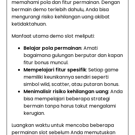
memahami pola dan fitur permainan. Dengan
bermain demo terlebih dahulu, Anda bisa
mengurangi risiko kehilangan uang akibat
ketidaktahuan.
Manfaat utama demo slot meliputi:
Belajar pola permainan
: Amati
bagaimana gulungan berputar dan kapan
fitur bonus muncul.
Mempelajari fitur spesifik
: Setiap game
memiliki keunikannya sendiri seperti
simbol wild, scatter, atau putaran bonus.
Menimalisir risiko kehilangan uang
: Anda
bisa mempelajari beberapa strategi
bermain tanpa harus takut mengalami
kerugian.
Luangkan waktu untuk mencoba beberapa
permainan slot sebelum Anda memutuskan