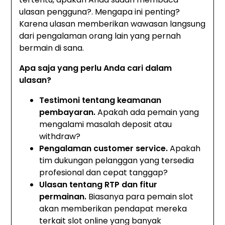
ulasan pengguna?. Mengapa ini penting?
Karena ulasan memberikan wawasan langsung
dari pengalaman orang lain yang pernah
bermain di sana.
Apa saja yang perlu Anda cari dalam
ulasan?
Testimoni tentang keamanan
pembayaran.
Apakah ada pemain yang
mengalami masalah deposit atau
withdraw?
Pengalaman customer service.
Apakah
tim dukungan pelanggan yang tersedia
profesional dan cepat tanggap?
Ulasan tentang RTP dan fitur
permainan.
Biasanya para pemain slot
akan memberikan pendapat mereka
terkait slot online yang banyak