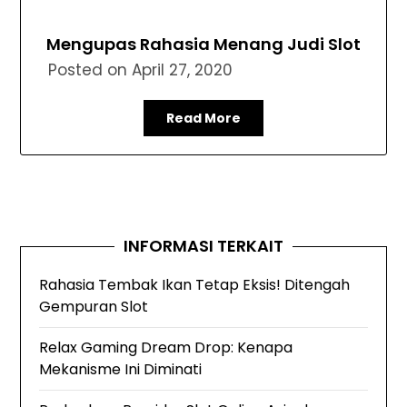
Mengupas Rahasia Menang Judi Slot
Posted on
April 27, 2020
Read More
INFORMASI TERKAIT
Rahasia Tembak Ikan Tetap Eksis! Ditengah
Gempuran Slot
Relax Gaming Dream Drop: Kenapa
Mekanisme Ini Diminati