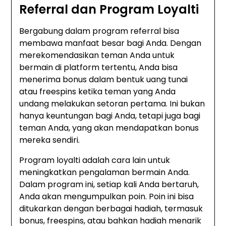
Referral dan Program Loyalti
Bergabung dalam program referral bisa
membawa manfaat besar bagi Anda. Dengan
merekomendasikan teman Anda untuk
bermain di platform tertentu, Anda bisa
menerima bonus dalam bentuk uang tunai
atau freespins ketika teman yang Anda
undang melakukan setoran pertama. Ini bukan
hanya keuntungan bagi Anda, tetapi juga bagi
teman Anda, yang akan mendapatkan bonus
mereka sendiri.
Program loyalti adalah cara lain untuk
meningkatkan pengalaman bermain Anda.
Dalam program ini, setiap kali Anda bertaruh,
Anda akan mengumpulkan poin. Poin ini bisa
ditukarkan dengan berbagai hadiah, termasuk
bonus, freespins, atau bahkan hadiah menarik