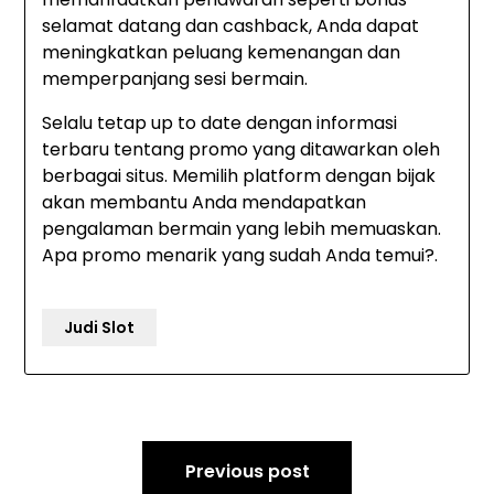
selamat datang dan cashback, Anda dapat
meningkatkan peluang kemenangan dan
memperpanjang sesi bermain.
Selalu tetap up to date dengan informasi
terbaru tentang promo yang ditawarkan oleh
berbagai situs. Memilih platform dengan bijak
akan membantu Anda mendapatkan
pengalaman bermain yang lebih memuaskan.
Apa promo menarik yang sudah Anda temui?.
Judi Slot
Navigasi
Previous post
pos