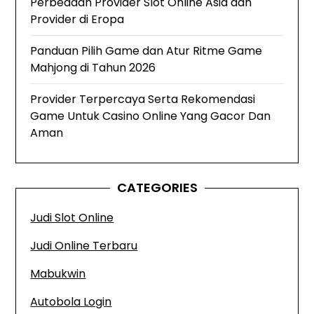
Perbedaan Provider Slot Online Asia dan
Provider di Eropa
Panduan Pilih Game dan Atur Ritme Game
Mahjong di Tahun 2026
Provider Terpercaya Serta Rekomendasi
Game Untuk Casino Online Yang Gacor Dan
Aman
CATEGORIES
Judi Slot Online
Judi Online Terbaru
Mabukwin
Autobola Login