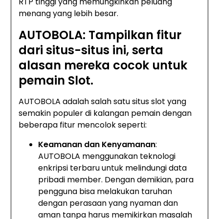
RTP tinggi yang memungkinkan peluang
menang yang lebih besar.
AUTOBOLA: Tampilkan fitur
dari situs-situs ini, serta
alasan mereka cocok untuk
pemain Slot.
AUTOBOLA adalah salah satu situs slot yang
semakin populer di kalangan pemain dengan
beberapa fitur mencolok seperti:
Keamanan dan Kenyamanan
:
AUTOBOLA menggunakan teknologi
enkripsi terbaru untuk melindungi data
pribadi member. Dengan demikian, para
pengguna bisa melakukan taruhan
dengan perasaan yang nyaman dan
aman tanpa harus memikirkan masalah