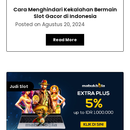
Cara Menghindari Kekalahan Bermain
Slot Gacor di Indonesia
Posted on
Agustus 20, 2024
Read More
Judi Slot