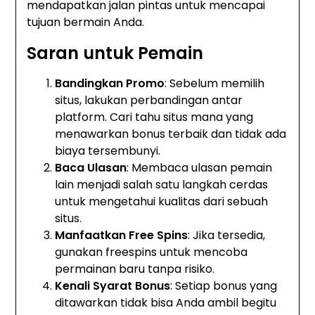
mendapatkan jalan pintas untuk mencapai
tujuan bermain Anda.
Saran untuk Pemain
Bandingkan Promo
: Sebelum memilih
situs, lakukan perbandingan antar
platform. Cari tahu situs mana yang
menawarkan bonus terbaik dan tidak ada
biaya tersembunyi.
Baca Ulasan
: Membaca ulasan pemain
lain menjadi salah satu langkah cerdas
untuk mengetahui kualitas dari sebuah
situs.
Manfaatkan Free Spins
: Jika tersedia,
gunakan freespins untuk mencoba
permainan baru tanpa risiko.
Kenali Syarat Bonus
: Setiap bonus yang
ditawarkan tidak bisa Anda ambil begitu