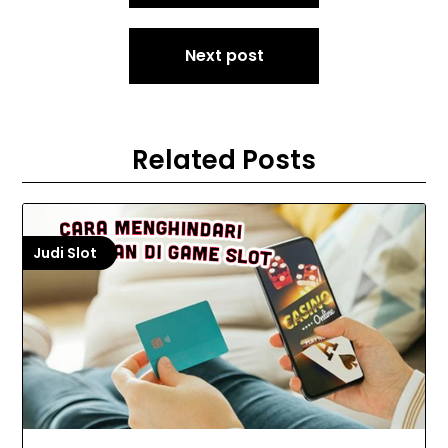
Next post
Related Posts
Judi Slot