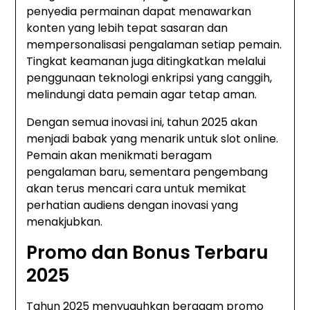
penyedia permainan dapat menawarkan
konten yang lebih tepat sasaran dan
mempersonalisasi pengalaman setiap pemain.
Tingkat keamanan juga ditingkatkan melalui
penggunaan teknologi enkripsi yang canggih,
melindungi data pemain agar tetap aman.
Dengan semua inovasi ini, tahun 2025 akan
menjadi babak yang menarik untuk slot online.
Pemain akan menikmati beragam
pengalaman baru, sementara pengembang
akan terus mencari cara untuk memikat
perhatian audiens dengan inovasi yang
menakjubkan.
Promo dan Bonus Terbaru
2025
Tahun 2025 menyuguhkan beragam promo