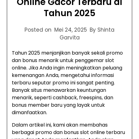
Online Gacor Terbaru di
Tahun 2025
Posted on
Mei 24, 2025
By Shinta
Garvita
Tahun 2025 menjanjikan banyak sekali promo
dan bonus menarik untuk penggemar slot
online. Jika Anda ingin meningkatkan peluang
kemenangan Anda, mengetahui informasi
terbaru seputar promo ini sangat penting.
Banyak situs menawarkan keuntungan
menarik, seperti cashback, freespins, dan
bonus member baru yang layak untuk
dimanfaatkan.
Dalam artikel ini, kami akan membahas
berbagai promo dan bonus slot online terbaru