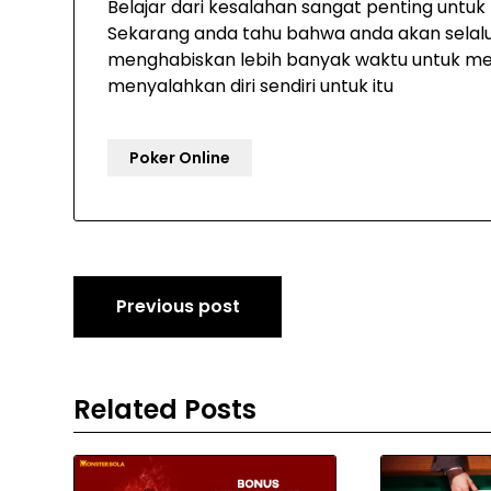
Belajar dari kesalahan sangat penting untu
Sekarang anda tahu bahwa anda akan selal
menghabiskan lebih banyak waktu untuk mem
menyalahkan diri sendiri untuk itu
Poker Online
Navigasi
Previous post
pos
Related Posts