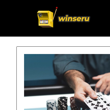
Skip
to
content