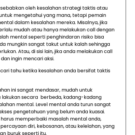
sebabkan oleh kesalahan strategi taktis atau
 untuk mengetahui yang mana, tetapi pemain
ntal dalam kesalahan mereka. Misalnya, jika
 terlalu mudah atau hanya melakukan call dengan
salah mental seperti penghindaran risiko bisa
da mungkin sangat takut untuk kalah sehingga
ukan. Atau, di sisi lain, jika anda melakukan call
an ingin mencari aksi.
cari tahu ketika kesalahan anda bersifat taktis
ahan ini sangat mendasar, mudah untuk
a lakukan secara berbeda, kadang-kadang
esalahan mental. Level mental anda turun sangat
akses pengetahuan yang belum anda kuasai.
a harus memperbaiki masalah mental anda,
epercayaan diri, kebosanan, atau kelelahan, yang
buruk seperti itu.