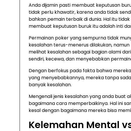
Anda dijamin pasti membuat keputusan buru
tidak perlu khawatir, karena anda tidak send
bahkan pemain terbaik di dunia. Hal itu tid
membuat keputusan buruk itu adalah inti da
Permainan poker yang sempurna tidak mungki
kesalahan terus-menerus dilakukan, namun pe
melihat kesalahan sebagai bagian alami da
sendiri, kecewa, dan menyebabkan permai
Dengan berfokus pada fakta bahwa mereka
yang menyebabkannya, mereka tanpa sadar
banyak kesalahan.
Mengenali jenis kesalahan yang anda buat a
bagaimana cara memperbaikinya. Hal ini s
kesal dengan bagaimana mereka bisa membu
Kelemahan Mental vs