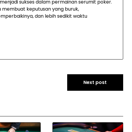
k menjadi sukses dalam permainan serumit poker.
u membuat keputusan yang buruk,
perbaikinya, dan lebih sedikit waktu
Next post