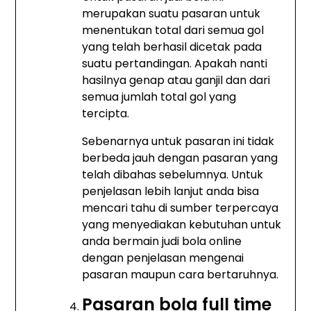
merupakan suatu pasaran untuk
menentukan total dari semua gol
yang telah berhasil dicetak pada
suatu pertandingan. Apakah nanti
hasilnya genap atau ganjil dan dari
semua jumlah total gol yang
tercipta.
Sebenarnya untuk pasaran ini tidak
berbeda jauh dengan pasaran yang
telah dibahas sebelumnya. Untuk
penjelasan lebih lanjut anda bisa
mencari tahu di sumber terpercaya
yang menyediakan kebutuhan untuk
anda bermain judi bola online
dengan penjelasan mengenai
pasaran maupun cara bertaruhnya.
Pasaran bola full time