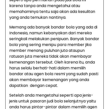
karena tanpa anda mengetahui atau
memahaminya tentu saja akan ada kesulitan
yang anda temukan nantinya.
Memang ada banyak bandar bola yang ada di
Indonesia, namun kebanyakan dari mereka
seringkali melakukan penipuan. Banyak bandar
bola yang sering menipu para member jika
member menang puluhan juta ataupun
ratusan juta mereka tidak akan membayar
kemenangan tersebut. Oleh karena itu, anda
harus selalu berhati-hati dalam memilih
bandar atau agen bola resmi yang sudah pasti
akan membayar kemenangan yang anda
dapatkan dengan cepat.
Setelah anda mengetahui seperti apa jenis-
jenis untuk pasaran judi bola selanjutnya yaitu
anda harus pintar-pintar dalam memilih agen