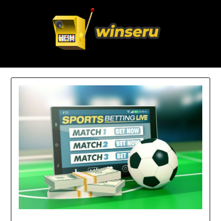
Skip
to
content