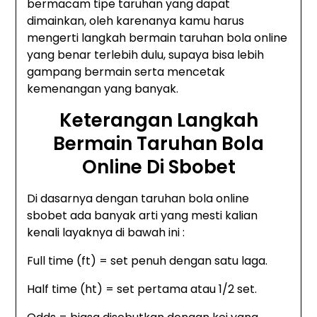
bermacam tipe taruhan yang dapat
dimainkan, oleh karenanya kamu harus
mengerti langkah bermain taruhan bola online
yang benar terlebih dulu, supaya bisa lebih
gampang bermain serta mencetak
kemenangan yang banyak.
Keterangan Langkah
Bermain Taruhan Bola
Online Di Sbobet
Di dasarnya dengan taruhan bola online
sbobet ada banyak arti yang mesti kalian
kenali layaknya di bawah ini :
Full time (ft) = set penuh dengan satu laga.
Half time (ht) = set pertama atau 1/2 set.