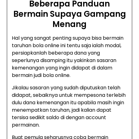
Beberapa Panduan
Bermain Supaya Gampang
Menang
Hal yang sangat penting supaya bisa bermain
taruhan bola online ini tentu saja ialah modal,
persiapkanlah beberapa dana yang
seperlunya disamping itu yakinkan sasaran
kemenangan yang ingin didapat di dalam
bermain judi bola online.
Jikalau sasaran yang sudah diputuskan telah
didapat, sebaiknya untuk mempesona terlebih
dulu dana kemenangan itu apabila masih ingin
menempatkan taruhan, jadi kalian dapat
tersisa sedikit saldo di dengan account
permainan.
Buat pemula seharusnya coba bermain