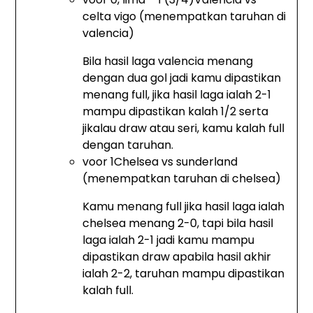
celta vigo (menempatkan taruhan di
valencia)
Bila hasil laga valencia menang
dengan dua gol jadi kamu dipastikan
menang full, jika hasil laga ialah 2-1
mampu dipastikan kalah 1/2 serta
jikalau draw atau seri, kamu kalah full
dengan taruhan.
voor 1Chelsea vs sunderland
(menempatkan taruhan di chelsea)
Kamu menang full jika hasil laga ialah
chelsea menang 2-0, tapi bila hasil
laga ialah 2-1 jadi kamu mampu
dipastikan draw apabila hasil akhir
ialah 2-2, taruhan mampu dipastikan
kalah full.