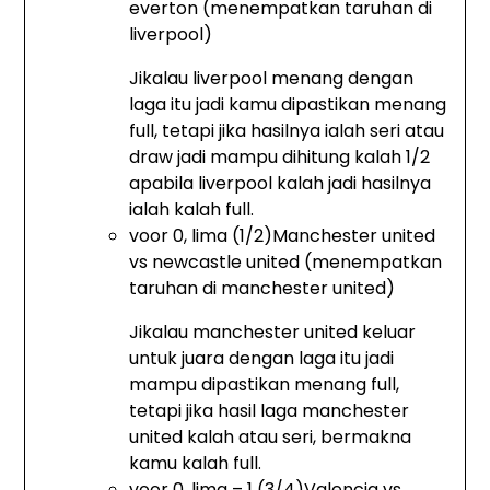
everton (menempatkan taruhan di
liverpool)
Jikalau liverpool menang dengan
laga itu jadi kamu dipastikan menang
full, tetapi jika hasilnya ialah seri atau
draw jadi mampu dihitung kalah 1/2
apabila liverpool kalah jadi hasilnya
ialah kalah full.
voor 0, lima (1/2)Manchester united
vs newcastle united (menempatkan
taruhan di manchester united)
Jikalau manchester united keluar
untuk juara dengan laga itu jadi
mampu dipastikan menang full,
tetapi jika hasil laga manchester
united kalah atau seri, bermakna
kamu kalah full.
voor 0, lima – 1 (3/4)Valencia vs