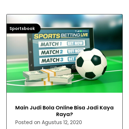
Sportsbook
Main Judi Bola Online Bisa Jadi Kaya
Raya?
Posted on
Agustus 12, 2020