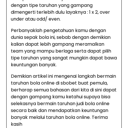
dengan tipe taruhan yang gampang
dimengerti terlebih dulu layaknya : 1 x 2, over
under atau odd/ even.
Perbanyaklah pengetahuan kamu dengan
dunia sepak bola ini, sebab dengan demikian
kalian dapat lebih gampang meramalkan
team yang mampu berlaga serta dapat pilih
tipe taruhan yang sangat mungkin dapat bawa
keuntungan banyak.
Demikian artikel ini mengenai langkah bermain
taruhan bola online di sbobet buat pemula,
berharap semua bahasan dari kita di sini dapat
dengan gampang kamu ketahui supaya bisa
selekasnya bermain taruhan judi bola online
secara baik dan mendapatkan keuntungan
banyak melalui taruhan bola online. Terima
kasih