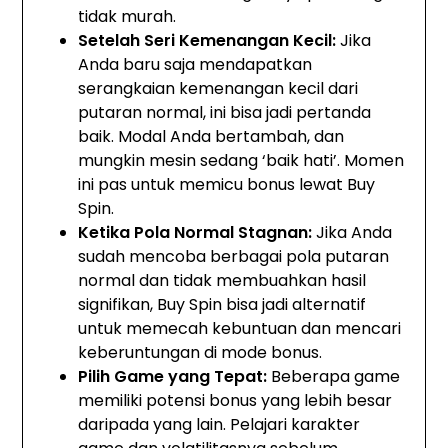
tidak murah.
Setelah Seri Kemenangan Kecil:
Jika
Anda baru saja mendapatkan
serangkaian kemenangan kecil dari
putaran normal, ini bisa jadi pertanda
baik. Modal Anda bertambah, dan
mungkin mesin sedang ‘baik hati’. Momen
ini pas untuk memicu bonus lewat Buy
Spin.
Ketika Pola Normal Stagnan:
Jika Anda
sudah mencoba berbagai pola putaran
normal dan tidak membuahkan hasil
signifikan, Buy Spin bisa jadi alternatif
untuk memecah kebuntuan dan mencari
keberuntungan di mode bonus.
Pilih Game yang Tepat:
Beberapa game
memiliki potensi bonus yang lebih besar
daripada yang lain. Pelajari karakter