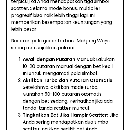
terpicu jika Anda mendapatkan tiga simbol
scatter. Selama mode bonus, multiplier
progresif bisa naik lebih tinggi lagi. Ini
memberikan kesempatan keuntungan yang
lebih besar.
Bocoran pola gacor terbaru Mahjong Ways
sering menunjukkan pola ini:
Awali dengan Putaran Manual:
Lakukan
10-20 putaran manual dengan bet kecil.
Ini untuk mengamati pola simbol.
Aktifkan Turbo dan Putaran Otomatis:
Setelahnya, aktifkan mode turbo.
Gunakan 50-100 putaran otomatis
dengan bet sedang. Perhatikan jika ada
tanda-tanda scatter muncul.
Tingkatkan Bet Jika Hampir Scatter:
Jika
Anda sering mendapatkan dua simbol
scatter, naikkan sedikit bet Anda.