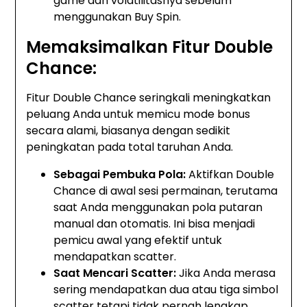
game dan volatilitasnya sebelum
menggunakan Buy Spin.
Memaksimalkan Fitur Double
Chance:
Fitur Double Chance seringkali meningkatkan
peluang Anda untuk memicu mode bonus
secara alami, biasanya dengan sedikit
peningkatan pada total taruhan Anda.
Sebagai Pembuka Pola:
Aktifkan Double
Chance di awal sesi permainan, terutama
saat Anda menggunakan pola putaran
manual dan otomatis. Ini bisa menjadi
pemicu awal yang efektif untuk
mendapatkan scatter.
Saat Mencari Scatter:
Jika Anda merasa
sering mendapatkan dua atau tiga simbol
scatter tetapi tidak pernah lengkap,