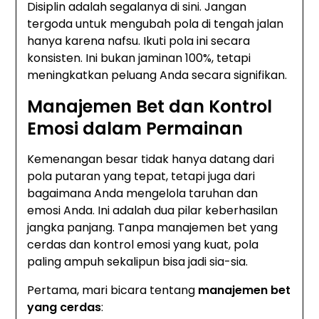
Disiplin adalah segalanya di sini. Jangan
tergoda untuk mengubah pola di tengah jalan
hanya karena nafsu. Ikuti pola ini secara
konsisten. Ini bukan jaminan 100%, tetapi
meningkatkan peluang Anda secara signifikan.
Manajemen Bet dan Kontrol
Emosi dalam Permainan
Kemenangan besar tidak hanya datang dari
pola putaran yang tepat, tetapi juga dari
bagaimana Anda mengelola taruhan dan
emosi Anda. Ini adalah dua pilar keberhasilan
jangka panjang. Tanpa manajemen bet yang
cerdas dan kontrol emosi yang kuat, pola
paling ampuh sekalipun bisa jadi sia-sia.
Pertama, mari bicara tentang
manajemen bet
yang cerdas
: