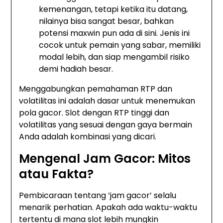
kemenangan, tetapi ketika itu datang,
nilainya bisa sangat besar, bahkan
potensi maxwin pun ada di sini. Jenis ini
cocok untuk pemain yang sabar, memiliki
modal lebih, dan siap mengambil risiko
demi hadiah besar.
Menggabungkan pemahaman RTP dan
volatilitas ini adalah dasar untuk menemukan
pola gacor. Slot dengan RTP tinggi dan
volatilitas yang sesuai dengan gaya bermain
Anda adalah kombinasi yang dicari.
Mengenal Jam Gacor: Mitos
atau Fakta?
Pembicaraan tentang ‘jam gacor’ selalu
menarik perhatian. Apakah ada waktu-waktu
tertentu di mana slot lebih mungkin