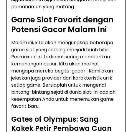
pemahaman yang matang.
Game Slot Favorit dengan
Potensi Gacor Malam Ini
Malam ini, kita akan mengungkap beberapa
game slot yang sedang menjadi buah bibir.
Permainan ini terkenal sering memberikan
kemenangan besar. Kita akan melihat
mengapa mereka begitu ‘gacor’. Kami akan
jelaskan juga provider dan karakteristik unik
setiap game. Bersiaplah untuk mengenal
bintang-bintang sejati di dunia slot. Ini adalah
kesempatan Anda untuk menemukan game
favorit baru.
Gates of Olympus: Sang
Kakek Petir Pembawa Cuan