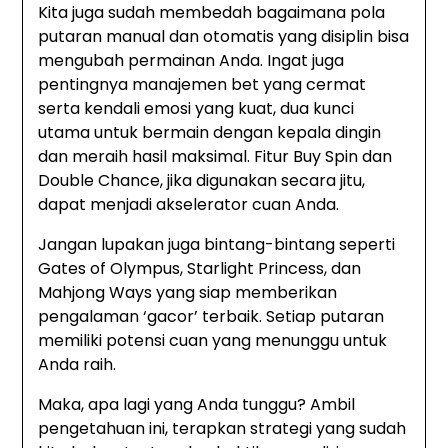
Kita juga sudah membedah bagaimana pola
putaran manual dan otomatis yang disiplin bisa
mengubah permainan Anda. Ingat juga
pentingnya manajemen bet yang cermat
serta kendali emosi yang kuat, dua kunci
utama untuk bermain dengan kepala dingin
dan meraih hasil maksimal. Fitur Buy Spin dan
Double Chance, jika digunakan secara jitu,
dapat menjadi akselerator cuan Anda.
Jangan lupakan juga bintang-bintang seperti
Gates of Olympus, Starlight Princess, dan
Mahjong Ways yang siap memberikan
pengalaman ‘gacor’ terbaik. Setiap putaran
memiliki potensi cuan yang menunggu untuk
Anda raih.
Maka, apa lagi yang Anda tunggu? Ambil
pengetahuan ini, terapkan strategi yang sudah