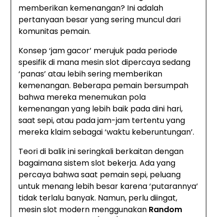
memberikan kemenangan? Ini adalah
pertanyaan besar yang sering muncul dari
komunitas pemain.
Konsep ‘jam gacor’ merujuk pada periode
spesifik di mana mesin slot dipercaya sedang
‘panas’ atau lebih sering memberikan
kemenangan. Beberapa pemain bersumpah
bahwa mereka menemukan pola
kemenangan yang lebih baik pada dini hari,
saat sepi, atau pada jam-jam tertentu yang
mereka klaim sebagai ‘waktu keberuntungan’.
Teori di balik ini seringkali berkaitan dengan
bagaimana sistem slot bekerja. Ada yang
percaya bahwa saat pemain sepi, peluang
untuk menang lebih besar karena ‘putarannya’
tidak terlalu banyak. Namun, perlu diingat,
mesin slot modern menggunakan
Random