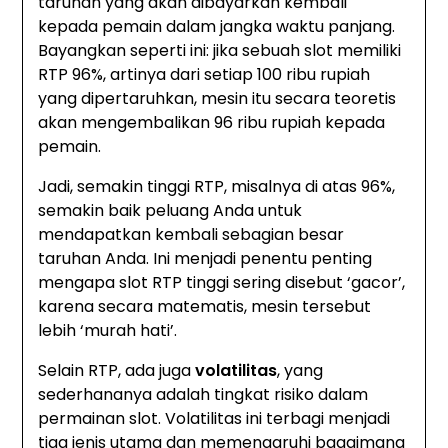
taruhan yang akan dibayarkan kembali
kepada pemain dalam jangka waktu panjang.
Bayangkan seperti ini: jika sebuah slot memiliki
RTP 96%, artinya dari setiap 100 ribu rupiah
yang dipertaruhkan, mesin itu secara teoretis
akan mengembalikan 96 ribu rupiah kepada
pemain.
Jadi, semakin tinggi RTP, misalnya di atas 96%,
semakin baik peluang Anda untuk
mendapatkan kembali sebagian besar
taruhan Anda. Ini menjadi penentu penting
mengapa slot RTP tinggi sering disebut ‘gacor’,
karena secara matematis, mesin tersebut
lebih ‘murah hati’.
Selain RTP, ada juga
volatilitas
, yang
sederhananya adalah tingkat risiko dalam
permainan slot. Volatilitas ini terbagi menjadi
tiga jenis utama dan memengaruhi bagaimana