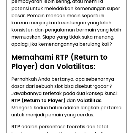
pembayaran lebih sering, atau memiliki
potensi untuk meledakkan kemenangan super
besar. Pemain mencari mesin seperti ini
karena menjanjikan keuntungan yang lebih
konsisten dan pengalaman bermain yang lebih
memuaskan. Siapa yang tidak suka menang,
apalagi jika kemenangannya berulang kali?
Memahami RTP (Return to
Player) dan Volatilitas:
Pernahkah Anda bertanya, apa sebenarnya
dasar dari sebuah slot bisa disebut ‘gacor’?
Jawabannya terletak pada dua konsep kunci:
RTP (Return to Player)
dan
Volatilitas
.
Mengerti kedua hal ini adalah langkah pertama
untuk menjadi pemain yang cerdas.
RTP adalah persentase teoretis dari total