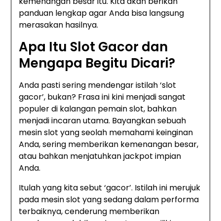
kemenangan besar itu. Kita akan berikan
panduan lengkap agar Anda bisa langsung
merasakan hasilnya.
Apa Itu Slot Gacor dan
Mengapa Begitu Dicari?
Anda pasti sering mendengar istilah ‘slot
gacor’, bukan? Frasa ini kini menjadi sangat
populer di kalangan pemain slot, bahkan
menjadi incaran utama. Bayangkan sebuah
mesin slot yang seolah memahami keinginan
Anda, sering memberikan kemenangan besar,
atau bahkan menjatuhkan jackpot impian
Anda.
Itulah yang kita sebut ‘gacor’. Istilah ini merujuk
pada mesin slot yang sedang dalam performa
terbaiknya, cenderung memberikan