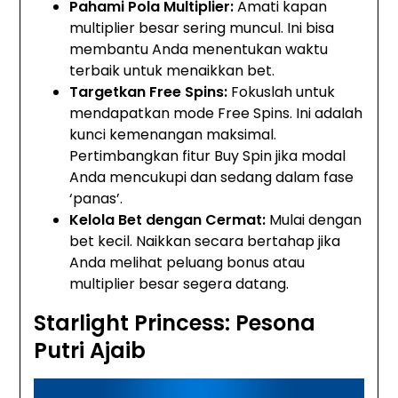
Pahami Pola Multiplier:
Amati kapan
multiplier besar sering muncul. Ini bisa
membantu Anda menentukan waktu
terbaik untuk menaikkan bet.
Targetkan Free Spins:
Fokuslah untuk
mendapatkan mode Free Spins. Ini adalah
kunci kemenangan maksimal.
Pertimbangkan fitur Buy Spin jika modal
Anda mencukupi dan sedang dalam fase
‘panas’.
Kelola Bet dengan Cermat:
Mulai dengan
bet kecil. Naikkan secara bertahap jika
Anda melihat peluang bonus atau
multiplier besar segera datang.
Starlight Princess: Pesona
Putri Ajaib