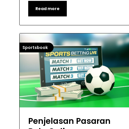
Read more
Sportsbook
Penjelasan Pasaran