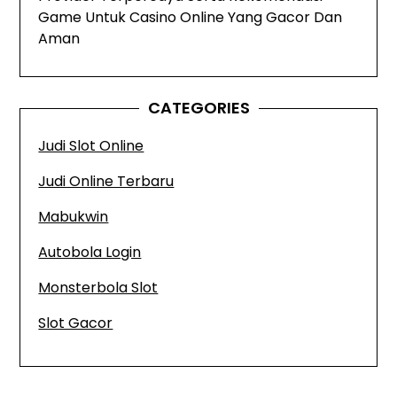
Game Untuk Casino Online Yang Gacor Dan
Aman
CATEGORIES
Judi Slot Online
Judi Online Terbaru
Mabukwin
Autobola Login
Monsterbola Slot
Slot Gacor