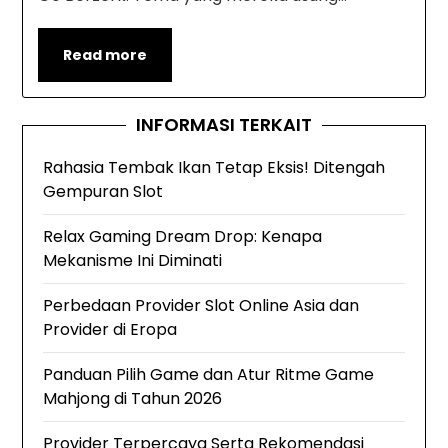
Read more
INFORMASI TERKAIT
Rahasia Tembak Ikan Tetap Eksis! Ditengah
Gempuran Slot
Relax Gaming Dream Drop: Kenapa
Mekanisme Ini Diminati
Perbedaan Provider Slot Online Asia dan
Provider di Eropa
Panduan Pilih Game dan Atur Ritme Game
Mahjong di Tahun 2026
Provider Terpercaya Serta Rekomendasi