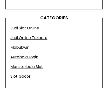
CATEGORIES
Judi Slot Online
Judi Online Terbaru
Mabukwin
Autobola Login
Monsterbola Slot
Slot Gacor