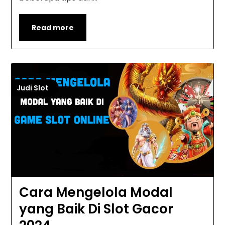
Read more
Judi Slot
Cara Mengelola Modal
yang Baik Di Slot Gacor