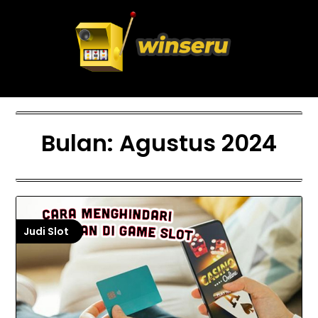
Skip
to
content
Bulan:
Agustus 2024
Judi Slot