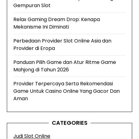
Gempuran Slot
Relax Gaming Dream Drop: Kenapa
Mekanisme Ini Diminati
Perbedaan Provider Slot Online Asia dan
Provider di Eropa
Panduan Pilih Game dan Atur Ritme Game
Mahjong di Tahun 2026
Provider Terpercaya Serta Rekomendasi
Game Untuk Casino Online Yang Gacor Dan
Aman
CATEGORIES
Judi Slot Online